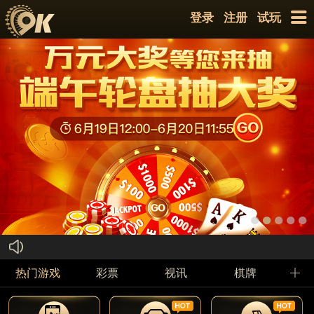
登录
注册
试玩
热门游戏
彩票
视讯
棋牌