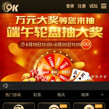
登录
注册
试玩
热门游戏
彩票
视讯
棋牌