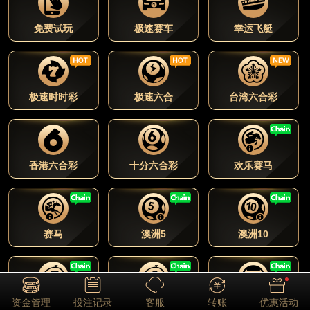
免费试玩
极速赛车
幸运飞艇
极速时时彩
极速六合
台湾六合彩
香港六合彩
十分六合彩
欢乐赛马
赛马
澳洲5
澳洲10
资金管理
投注记录
客服
转账
优惠活动
乐透
极速乐透
极速大富翁